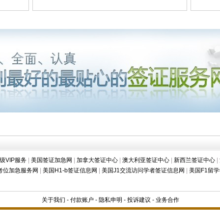
级VIP服务
|
美国签证加急网
|
加拿大签证中心
|
澳大利亚签证中心
|
新西兰签证中心
|
T考位加急服务网
|
美国H1-b签证信息网
|
美国J1交流访问学者签证信息网
|
美国F1留
关于我们
-
付款账户
-
隐私申明
-
投诉建议
-
业务合作